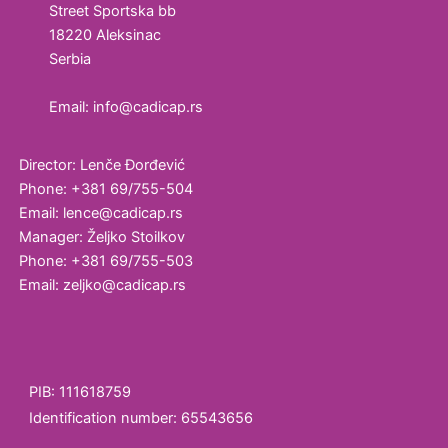
Street Sportska bb
18220 Aleksinac
Serbia
Email: info@cadicap.rs
Director: Lenče Đorđević
Phone: +381 69/755-504
Email: lence@cadicap.rs
Manager: Željko Stoilkov
Phone: +381 69/755-503
Email: zeljko@cadicap.rs
PIB: 111618759
Identification number: 65543656