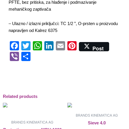
PFTE, bez pritiska, za hlađenje i podmazivanje
mehaničkog zaptivača
– Ulazno / izlazni priključci: TC 1/2 ”, O-prsten u proizvodu
napravljen od Kalrez 6375
Facebook
Twitter
WhatsApp
LinkedIn
Email
Pinterest
Post
Viber
Share
Related products
BRANDS KINEMATICA AG
BRANDS KINEMATICA AG
Sieve 4.0